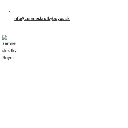
info@zemneskrutkybayos.sk