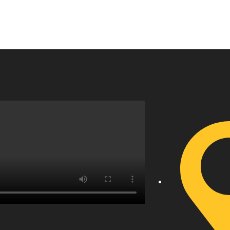
y:
Wooden Racks
Rýchly kontakt