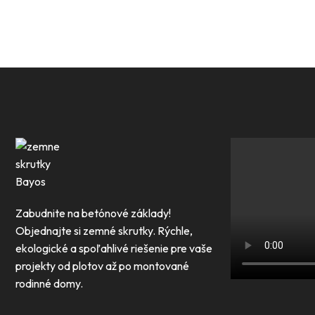
Portfolio Categor
Zabudnite na betónové základy!
Objednajte si zemné skrutky. Rýchle,
ekologické a spoľahlivé riešenie pre vaše
projekty od plotov až po montované
rodinné domy.