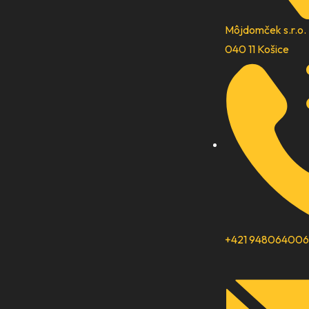
Môjdomček s.r.o.
040 11 Košice
+421 948064006