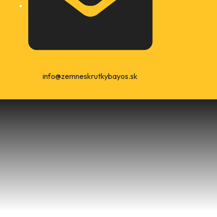
info@zemneskrutkybayos.sk